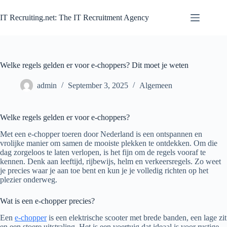
Zum
Inhalt
IT Recruiting.net: The IT Recruitment Agency
springen
Welke regels gelden er voor e-choppers? Dit moet je weten
admin
September 3, 2025
Algemeen
Welke regels gelden er voor e-choppers?
Met een e-chopper toeren door Nederland is een ontspannen en
vrolijke manier om samen de mooiste plekken te ontdekken. Om die
dag zorgeloos te laten verlopen, is het fijn om de regels vooraf te
kennen. Denk aan leeftijd, rijbewijs, helm en verkeersregels. Zo weet
je precies waar je aan toe bent en kun je je volledig richten op het
plezier onderweg.
Wat is een e-chopper precies?
Een
e-chopper
is een elektrische scooter met brede banden, een lage zit
en een stoere uitstraling. Het is een voertuig dat ideaal is voor rustige