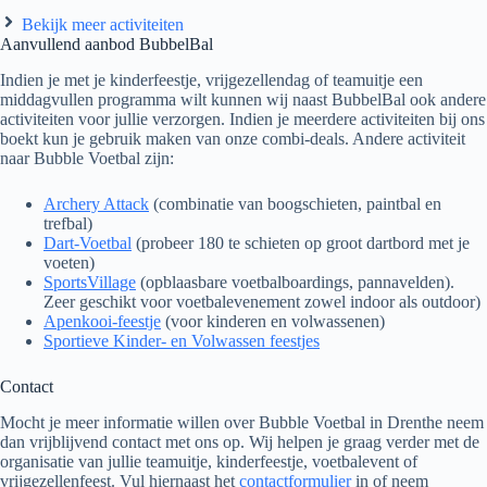
Bekijk meer activiteiten
Aanvullend aanbod BubbelBal
Indien je met je kinderfeestje, vrijgezellendag of teamuitje een
middagvullen programma wilt kunnen wij naast BubbelBal ook andere
activiteiten voor jullie verzorgen. Indien je meerdere activiteiten bij ons
boekt kun je gebruik maken van onze combi-deals. Andere activiteit
naar Bubble Voetbal zijn:
Archery Attack
(combinatie van boogschieten, paintbal en
trefbal)
Dart-Voetbal
(probeer 180 te schieten op groot dartbord met je
voeten)
SportsVillage
(opblaasbare voetbalboardings, pannavelden).
Zeer geschikt voor voetbalevenement zowel indoor als outdoor)
Apenkooi-feestje
(voor kinderen en volwassenen)
Sportieve Kinder- en Volwassen feestjes
Contact
Mocht je meer informatie willen over Bubble Voetbal in Drenthe neem
dan vrijblijvend contact met ons op. Wij helpen je graag verder met de
organisatie van jullie teamuitje, kinderfeestje, voetbalevent of
vrijgezellenfeest. Vul hiernaast het
contactformulier
in of neem