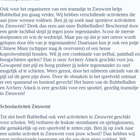
Ook voor het organiseren van een teamuitje in Zieuwent helpt
Bubbelbal jou graag verder. Wij hebben verschillende activiteiten die
aan jouw wensen voldoen. Ben jij op zoek naar sportieve activiteiten
in Zieuwent? Denk dan eens aan onze Bubbelballen! Beschermd door
een grote luchtbal strijd jij tegen jouw tegenstander. Scoor de meeste
doelpunten en win de wedstrijd. Maar pas op dat je niet omver wordt
gelopen door één van je tegenstanders! Daarnaast kun je ook een potje
Chinese Muur (schipper mag ik overvaren) of een heuse
koprolwedstrijd houden. Wil jij een combinatie van trefbal, paintball en
boogschieten spelen? Dan is onze Archery Attack geschikt voor jou.
Gewapend met pijl en boog probeer jij iedere tegenstander zo snel
mogelijk af te schieten. Wees gerust, door het rubberen uiteinde van de
pijl zal dit geen pijn doen. Door de obstakels in het speelveld ontstaat
er een spannend en boeiend gevecht! Het huren van de Bubbelballen
en Archery Attack is zeer geschikt voor een sportief, gezellig teamuitje
in Zieuwent!
Schoolactiviteit Zieuwent
Tot slot heeft Bubbelbal ook veel activiteiten in Zieuwent geschikt
voor scholen. Wij verhuren de leukste stormbanen en springkussens,
die gemakkelijk op een speelveld te zetten zijn. Ben jij op zoek naar
een unieke activiteit in Zieuwent voor jouw school? Dan hebben wij
onze professionele lasergame set die aan deze eisen voldoet. Wij