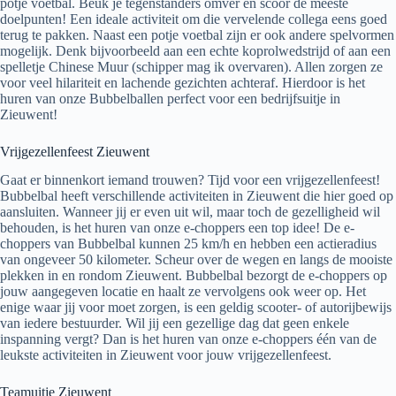
potje voetbal. Beuk je tegenstanders omver en scoor de meeste
doelpunten! Een ideale activiteit om die vervelende collega eens goed
terug te pakken. Naast een potje voetbal zijn er ook andere spelvormen
mogelijk. Denk bijvoorbeeld aan een echte koprolwedstrijd of aan een
spelletje Chinese Muur (schipper mag ik overvaren). Allen zorgen ze
voor veel hilariteit en lachende gezichten achteraf. Hierdoor is het
huren van onze Bubbelballen perfect voor een bedrijfsuitje in
Zieuwent!
Vrijgezellenfeest Zieuwent
Gaat er binnenkort iemand trouwen? Tijd voor een vrijgezellenfeest!
Bubbelbal heeft verschillende activiteiten in Zieuwent die hier goed op
aansluiten. Wanneer jij er even uit wil, maar toch de gezelligheid wil
behouden, is het huren van onze e-choppers een top idee! De e-
choppers van Bubbelbal kunnen 25 km/h en hebben een actieradius
van ongeveer 50 kilometer. Scheur over de wegen en langs de mooiste
plekken in en rondom Zieuwent. Bubbelbal bezorgt de e-choppers op
jouw aangegeven locatie en haalt ze vervolgens ook weer op. Het
enige waar jij voor moet zorgen, is een geldig scooter- of autorijbewijs
van iedere bestuurder. Wil jij een gezellige dag dat geen enkele
inspanning vergt? Dan is het huren van onze e-choppers één van de
leukste activiteiten in Zieuwent voor jouw vrijgezellenfeest.
Teamuitje Zieuwent