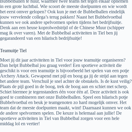
Bubbelballen te huur, waarmee twee teams het tegen elkaar opnemen
in een grote luchtbal. Wie scoort de meeste doelpunten en wie wordt
het eerst omver gelopen? Ook kun je met de Bubbelballen eindelijk
jouw vervelende collega’s terug pakken! Naast het Bubbelvoetbal
kunnen we ook andere spelvormen spelen tijdens het bedrijfsuitje.
Denk aan een heuse koprolwedstrijd of de Chinese Muur (schipper
mag ik over varen). Met de Bubbelbal activiteiten in Tiel ben jij
gegarandeerd van een hilarisch bedrijfsuitje!
Teamuitje Tiel
Moet jij dit jaar activiteiten in Tiel voor jouw teamuitje organiseren?
Dan helpt Bubbelbal jou graag verder! Een sportieve activiteit die
geschikt is voor een teamuitje is bijvoorbeeld het spelen van een potje
Archery Attack. Gewapend met pijl en boog ga jij de strijd aan tegen
het andere team. Verschuil je snel achter de obstakels. Is de kust veilig?
Plaats de pijl goed in de boog, trek de boog aan en schiet met scherp.
Schiet hiermee je tegenstanders één voor één af. Deze activiteit is ook
goed te combineren met onze Bubbelballen. Speel een hilarisch potje
Bubbelvoetbal en beuk je teamgenoten zo hard mogelijk omver. Het
team dat de meeste doelpunten maakt, wint! Daarnaast kunnen we ook
de andere spelvormen spelen. De keuze is helemaal aan jullie! De
sportieve activiteiten in Tiel van Bubbelbal zorgen voor een hele
middag lol en vertier!