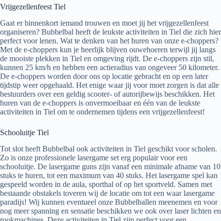
Vrijgezellenfeest Tiel
Gaat er binnenkort iemand trouwen en moet jij het vrijgezellenfeest
organiseren? Bubbelbal heeft de leukste activiteiten in Tiel die zich hier
perfect voor lenen. Wat te denken van het huren van onze e-choppers?
Met de e-choppers kun je heerlijk blijven ouwehoeren terwijl jij langs
de mooiste plekken in Tiel en omgeving rijdt. De e-choppers zijn stil,
kunnen 25 km/h en hebben een actieradius van ongeveer 50 kilometer.
De e-choppers worden door ons op locatie gebracht en op een later
tijdstip weer opgehaald. Het enige waar jij voor moet zorgen is dat alle
bestuurders over een geldig scooter- of autorijbewijs beschikken. Het
huren van de e-choppers is onvermoeibaar en één van de leukste
activiteiten in Tiel om te ondernemen tijdens een vrijgezellenfeest!
Schooluitje Tiel
Tot slot heeft Bubbelbal ook activiteiten in Tiel geschikt voor scholen.
Zo is onze professionele lasergame set erg populair voor een
schooluitje. De lasergame guns zijn vanaf een minimale afname van 10
stuks te huren, tot een maximum van 40 stuks. Het lasergame spel kan
gespeeld worden in de aula, sporthal of op het sportveld. Samen met
bestaande obstakels toveren wij de locatie om tot een waar lasergame
paradijs! Wij kunnen eventueel onze Bubbelballen meenemen en voor
nog meer spanning en sensatie beschikken we ook over laser lichten en
rookmachines. Deze activiteiten in Tiel zijn perfect voor een