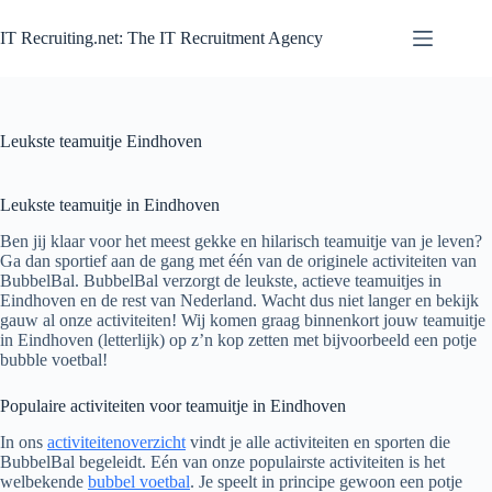
Zum
Inhalt
IT Recruiting.net: The IT Recruitment Agency
springen
Leukste teamuitje Eindhoven
Leukste teamuitje in Eindhoven
Ben jij klaar voor het meest gekke en hilarisch teamuitje van je leven?
Ga dan sportief aan de gang met één van de originele activiteiten van
BubbelBal. BubbelBal verzorgt de leukste, actieve teamuitjes in
Eindhoven en de rest van Nederland. Wacht dus niet langer en bekijk
gauw al onze activiteiten! Wij komen graag binnenkort jouw teamuitje
in Eindhoven (letterlijk) op z’n kop zetten met bijvoorbeeld een potje
bubble voetbal!
Populaire activiteiten voor teamuitje in Eindhoven
In ons
activiteitenoverzicht
vindt je alle activiteiten en sporten die
BubbelBal begeleidt. Eén van onze populairste activiteiten is het
welbekende
bubbel voetbal
. Je speelt in principe gewoon een potje