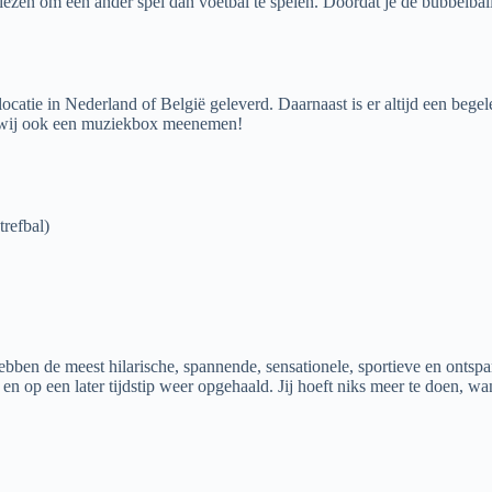
zen om een ander spel dan voetbal te spelen. Doordat je de bubbelballe
ie in Nederland of België geleverd. Daarnaast is er altijd een begeleide
en wij ook een muziekbox meenemen!
trefbal)
ebben de meest hilarische, spannende, sensationele, sportieve en ontspa
en op een later tijdstip weer opgehaald. Jij hoeft niks meer te doen, w