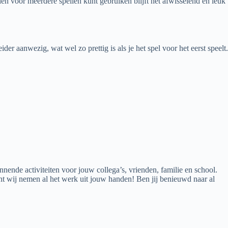
n voor meerdere spellen kunt gebruiken blijft het afwisselend en leuk
r aanwezig, wat wel zo prettig is als je het spel voor het eerst speelt.
nnende activiteiten voor jouw collega’s, vrienden, familie en school.
ant wij nemen al het werk uit jouw handen! Ben jij benieuwd naar al