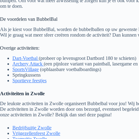
bumpen. Om voor wat meer afwisseling te zorgen kun je er ook voor kie
om te doen.
De voordelen van BubbelBal
Als je kiest voor BubbelBal, worden de bubbelballen op uw gewenste locat
Wil je graag wat meer sfeer creëren rondom de activiteit? Dan kunn
Overige activiteiten:
Dart-Voetbal
(probeer op levensgroot Dartbord 180 te schieten)
Archery Attack
(een pijnloze variant van paintball, lasergame en 
SportsVillage
(opblaasbare voetbalboardings)
Springkussens
Sportieve feestjes
Activiteiten in Zwolle
De leukste activiteiten in Zwolle organiseert Bubbelbal voor jou! Wij h
De activiteiten in Zwolle worden door ons bezorgd, eventueel begeleid 
onze activiteiten in Zwolle? Bekijk dan snel deze pagina!
Bedrijfsuitje Zwolle
Vrijgezellenfeest Zwolle
Teamuitje Zwolle