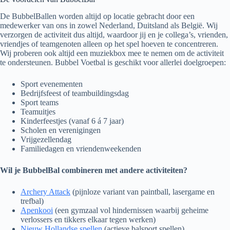
De BubbelBallen worden altijd op locatie gebracht door een
medewerker van ons in zowel Nederland, Duitsland als België. Wij
verzorgen de activiteit dus altijd, waardoor jij en je collega’s, vrienden,
vriendjes of teamgenoten alleen op het spel hoeven te concentreren.
Wij proberen ook altijd een muziekbox mee te nemen om de activiteit
te ondersteunen. Bubbel Voetbal is geschikt voor allerlei doelgroepen:
Sport evenementen
Bedrijfsfeest of teambuildingsdag
Sport teams
Teamuitjes
Kinderfeestjes (vanaf 6 á 7 jaar)
Scholen en verenigingen
Vrijgezellendag
Familiedagen en vriendenweekenden
Wil je BubbelBal combineren met andere activiteiten?
Archery Attack
(pijnloze variant van paintball, lasergame en
trefbal)
Apenkooi
(een gymzaal vol hindernissen waarbij geheime
verlossers en tikkers elkaar tegen werken)
Nieuw Hollandse spellen
(actieve balsport spellen)