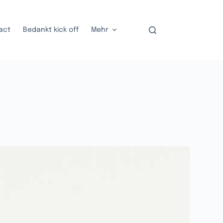
act
Bedankt kick off
Mehr