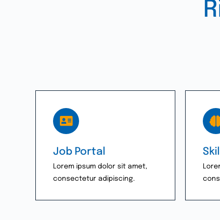
R
Job Portal
Ski
Lorem ipsum dolor sit amet,
Lore
consectetur adipiscing.
cons