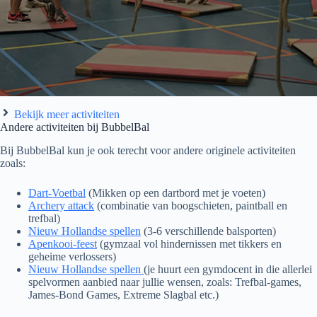
Bekijk meer activiteiten
Andere activiteiten bij BubbelBal
Bij BubbelBal kun je ook terecht voor andere originele activiteiten
zoals:
Dart-Voetbal
(Mikken op een dartbord met je voeten)
Archery attack
(combinatie van boogschieten, paintball en
trefbal)
Nieuw Hollandse spellen
(3-6 verschillende balsporten)
Apenkooi-feest
(gymzaal vol hindernissen met tikkers en
geheime verlossers)
Nieuw Hollandse spellen
(je huurt een gymdocent in die allerlei
spelvormen aanbied naar jullie wensen, zoals: Trefbal-games,
James-Bond Games, Extreme Slagbal etc.)