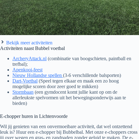
Bekijk meer activiteiten
Activiteiten naast Bubbel voetbal
ArcheryAttack.nl
(combinatie van boogschieten, paintball en
trefbal);
Apenkooi-feest
Nieuw Hollandse spellen
(3-6 verschillende balsporten)
Dart-Voetbal
(Speel tegen elkaar en maak een zo hoog
mogelijke scoren door zeer goed te mikken)
Stormbaan
(een gymdocent komt jullie kant op om de
allerleukste spelvormen uit het bewegingsonderwijs aan te
bieden)
E-chopper huren in Lichtenvoorde
Wil jij genieten van een onvermoeibare activiteit, dat wel ontzettend
leuk is? Huur een e-chopper bij Bubbelbal. Met onze e-choppers cross
jij over wegen en gras- en zandpaden zonder geluid te maken. De e-