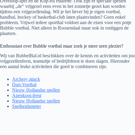
Overloop-spel en de Kop-rol estafette. Ook zijn er speciale spellen
waarbij „de“ vrijgezel eens even in het zonnetje gezet kan worden
tijdens een vrijgezellendag. Wil je het liever bij je eigen voetbal,
handbal, hockey of basketbal-club laten plaatsvinden? Geen enkel
probleem. Vrijwel iedere sporthal voldoet aan de eisen voor een potje
Bubble voetbal. Niet alleen in Roosendaal maar ook in omliggen de
plaatsen.
Enthousiast over Bubble voetbal maar zoek je meer uren plezier?
Wij van BubbelBal.nl beschikken over de kennis en activiteiten om jou
vrijgezellenfeest, teamuitje of bedrijfsfeest te doen slagen. Hieronder
een aantal leuke activiteiten die goed te combineren zijn.
Archery attack
Dart-Voetbal
Nieuw Hollandse spellen
Apenkooi-feest
Nieuw Hollandse spellen
Snelheidsmeter