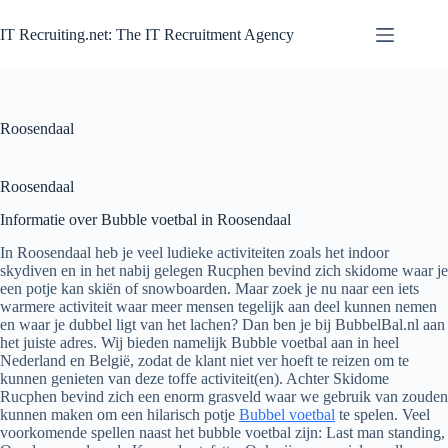
Zum
Inhalt
IT Recruiting.net: The IT Recruitment Agency
springen
Roosendaal
Roosendaal
Informatie over Bubble voetbal in Roosendaal
In Roosendaal heb je veel ludieke activiteiten zoals het indoor
skydiven en in het nabij gelegen Rucphen bevind zich skidome waar je
een potje kan skiën of snowboarden. Maar zoek je nu naar een iets
warmere activiteit waar meer mensen tegelijk aan deel kunnen nemen
en waar je dubbel ligt van het lachen? Dan ben je bij BubbelBal.nl aan
het juiste adres. Wij bieden namelijk Bubble voetbal aan in heel
Nederland en België, zodat de klant niet ver hoeft te reizen om te
kunnen genieten van deze toffe activiteit(en). Achter Skidome
Rucphen bevind zich een enorm grasveld waar we gebruik van zouden
kunnen maken om een hilarisch potje
Bubbel voetbal
te spelen. Veel
voorkomende spellen naast het bubble voetbal zijn: Last man standing,