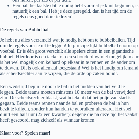
Een bal: het laatste dat je nodig hebt voordat je kunt beginnen, is
natuurlijk een bal. Heb je deze geregeld, dan is het tijd om de
regels eens goed door te lezen!
De regels van Bubbelbal
Je hebt nu alles verzameld wat je nodig hebt om te bubbelballen. Tijd
om de regels voor je uit te leggen! In principe lijkt bubbelbal enorm op
voetbal. Er is één groot verschil: alle spelers zitten in een gigantische
bubbel. Hierdoor is een tackel of een schouderduw niet mogelijk, maar
is het wel mogelijk om keihard op elkaar in te rennen en de ander om
te duwen. Dit is ook allemaal toegestaan! Wel is het handig om iemand
als scheidsrechter aan te wijzen, die de orde op zaken houdt.
Een wedstrijd begin je door de bal in het midden van het veld te
leggen. Beide teams moeten minstens 10 meter van de bal verwijderd
zijn. De scheidsrechter blaast, wat betekent dat het potje van start is
gegaan. Beide teams rennen naar de bal en proberen de bal in hun
bezit te krijgen, zonder hun handen te gebruiken uiteraard. Het spel
duurt een half uur (2x een kwartier): degene die na deze tijd het vaakst
heeft gescoord, mag zichzelf als winnaar kronen.
Klaar voor? Spelen maar!