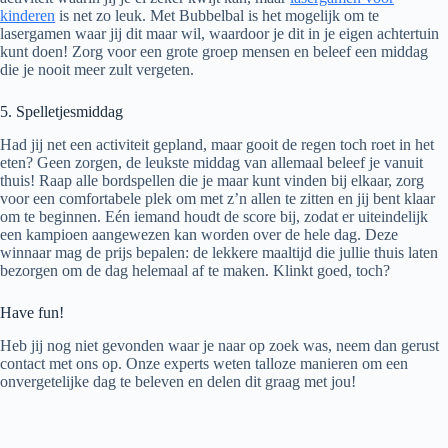
kinderen
is net zo leuk. Met Bubbelbal is het mogelijk om te
lasergamen waar jij dit maar wil, waardoor je dit in je eigen achtertuin
kunt doen! Zorg voor een grote groep mensen en beleef een middag
die je nooit meer zult vergeten.
5. Spelletjesmiddag
Had jij net een activiteit gepland, maar gooit de regen toch roet in het
eten? Geen zorgen, de leukste middag van allemaal beleef je vanuit
thuis! Raap alle bordspellen die je maar kunt vinden bij elkaar, zorg
voor een comfortabele plek om met z’n allen te zitten en jij bent klaar
om te beginnen. Eén iemand houdt de score bij, zodat er uiteindelijk
een kampioen aangewezen kan worden over de hele dag. Deze
winnaar mag de prijs bepalen: de lekkere maaltijd die jullie thuis laten
bezorgen om de dag helemaal af te maken. Klinkt goed, toch?
Have fun!
Heb jij nog niet gevonden waar je naar op zoek was, neem dan gerust
contact met ons op. Onze experts weten talloze manieren om een
onvergetelijke dag te beleven en delen dit graag met jou!