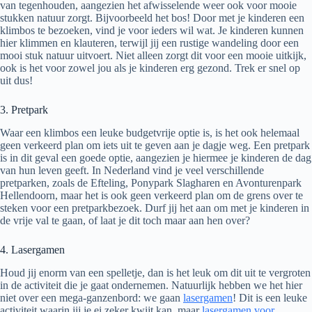
van tegenhouden, aangezien het afwisselende weer ook voor mooie
stukken natuur zorgt. Bijvoorbeeld het bos! Door met je kinderen een
klimbos te bezoeken, vind je voor ieders wil wat. Je kinderen kunnen
hier klimmen en klauteren, terwijl jij een rustige wandeling door een
mooi stuk natuur uitvoert. Niet alleen zorgt dit voor een mooie uitkijk,
ook is het voor zowel jou als je kinderen erg gezond. Trek er snel op
uit dus!
3. Pretpark
Waar een klimbos een leuke budgetvrije optie is, is het ook helemaal
geen verkeerd plan om iets uit te geven aan je dagje weg. Een pretpark
is in dit geval een goede optie, aangezien je hiermee je kinderen de dag
van hun leven geeft. In Nederland vind je veel verschillende
pretparken, zoals de Efteling, Ponypark Slagharen en Avonturenpark
Hellendoorn, maar het is ook geen verkeerd plan om de grens over te
steken voor een pretparkbezoek. Durf jij het aan om met je kinderen in
de vrije val te gaan, of laat je dit toch maar aan hen over?
4. Lasergamen
Houd jij enorm van een spelletje, dan is het leuk om dit uit te vergroten
in de activiteit die je gaat ondernemen. Natuurlijk hebben we het hier
niet over een mega-ganzenbord: we gaan
lasergamen
! Dit is een leuke
activiteit waarin jij je ei zeker kwijt kan, maar
lasergamen voor